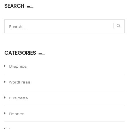
SEARCH
Search
for:
CATEGORIES
Graphics
WordPress
Business
Finance