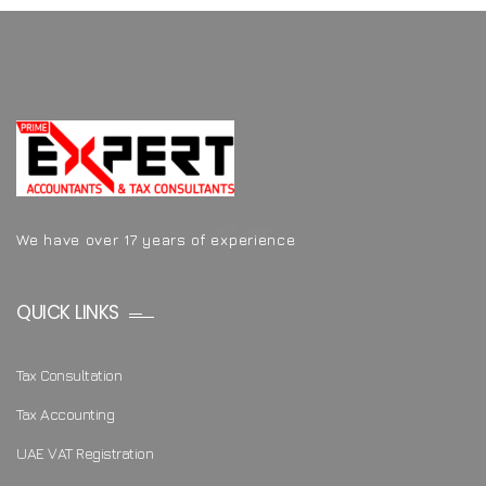
We have over 17 years of experience
QUICK LINKS
Tax Consultation
Tax Accounting
UAE VAT Registration